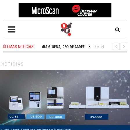
2 weeks ago
-
TAMARA GIGENA, CEO DE AADEE
3 weeks ago
-
NOVEDADESB
ÚLTIMAS NOTICIAS
NOTICIAS