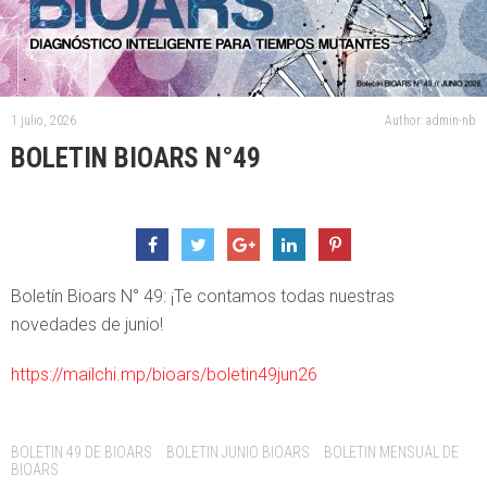
1 julio, 2026
Author: admin-nb
BOLETIN BIOARS N°49
Boletín Bioars N° 49: ¡Te contamos todas nuestras
novedades de junio!
https://mailchi.mp/bioars/boletin49jun26
Tags:
BOLETIN 49 DE BIOARS
BOLETIN JUNIO BIOARS
BOLETIN MENSUAL DE
BIOARS