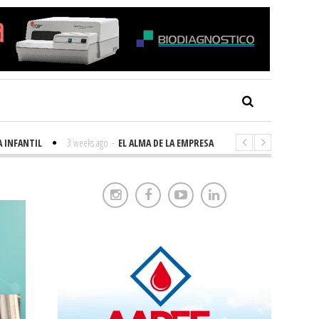
FANTIL
3 weeks ago
-
EL ALMA DE LA EMPRESA FAMILIAR
1 month ago
-
B