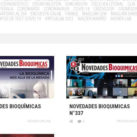
BIODIAGNOSTICO
CESAR MILSTEIN
CHIKUNGUYA
CICLO IEA LITORAL
CLIA
PERALA
CORONARDX
CORONAVIRUS
COVID 19
CREDICOOP
CROMOIO
RATORIO AL DIA
ENCUESTA CALAB
FARBIQ
MAGLUMI LEW
MAGLUMI SAR
IPOS DE TEST COVID 19
VIRTUALAB 2021
WALTER MARIÑO
WIENER LAB
8 julio, 2021
DES BIOQUÍMICAS
NOVEDADES BIOQUIMICAS
N°337
REVISTA ONLINE
REVISTA ONLI
0