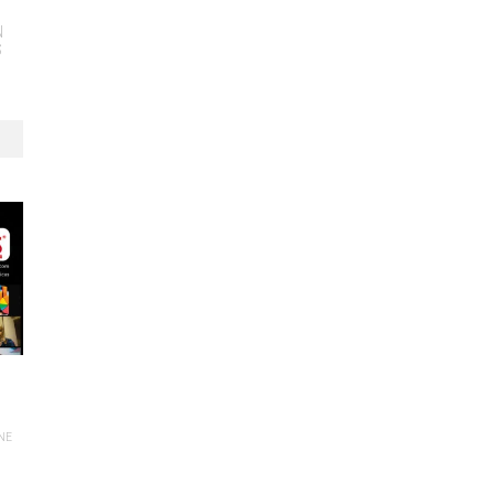
N
S
NE