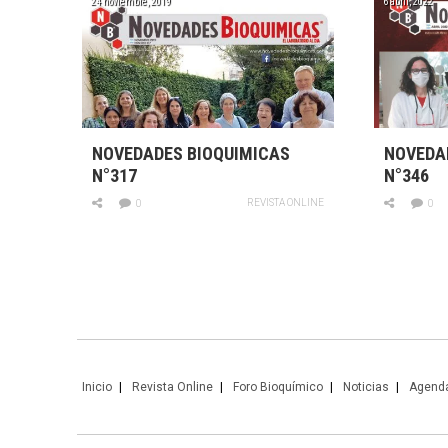
24 noviembre, 2019
6 abril, 2022
NOVEDADES BIOQUIMICAS
NOVEDA
N°317
N°346
REVISTA ONLINE
0
0
Inicio
Revista Online
Foro Bioquímico
Noticias
Agend