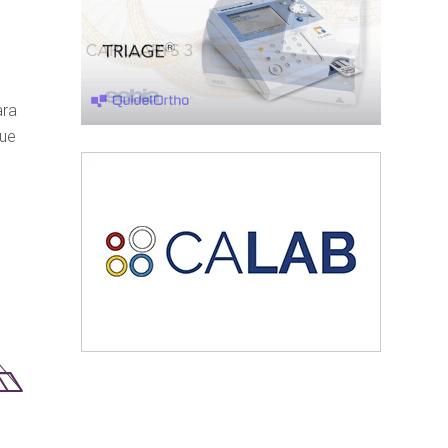
ara
gue