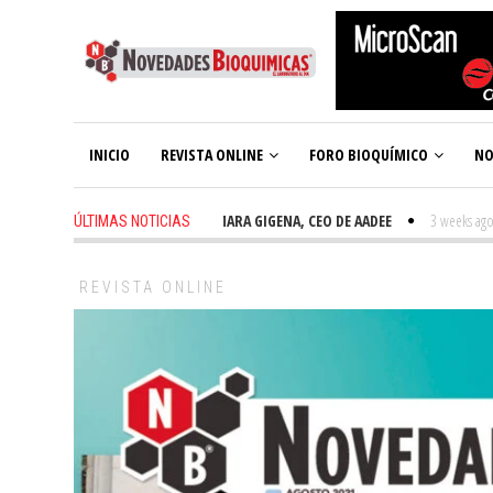
INICIO
REVISTA ONLINE
FORO BIOQUÍMICO
NO
2 weeks ago
-
TAMARA GIGENA, CEO DE AADEE
3 weeks ago
-
N
ÚLTIMAS NOTICIAS
REVISTA ONLINE