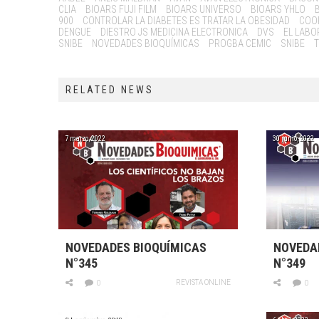
CLIA
BIOARS FUJI FILM
BIOARS UNIVERSO
BIOARS YHLO
900
CONTROLAR LA DIABETES ES TRATAR LA OBESIDAD
COO
DENGUE
DIESTRO JS MEDICINA ELECTRONICA
DVS
EL LABO
SNIBE
NOVEDADES BIOQUÍMICAS
PROGBA CEMIC
SNIBE
T
RELATED NEWS
7 marzo, 2022
30 junio, 2022
NOVEDADES BIOQUÍMICAS
NOVEDA
N°345
N°349
REVISTA ONLINE
0
0