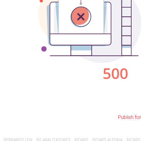
Publish fo
BERNARDO LEW
BG ANALIZADORES
BIOARS
BIOARS ALEGRIA
BIOARS