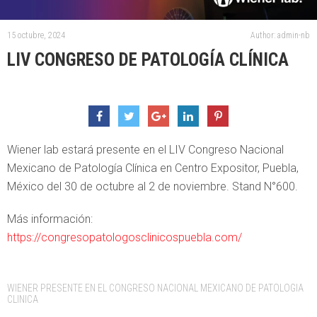
15 octubre, 2024
Author: admin-nb
LIV CONGRESO DE PATOLOGÍA CLÍNICA
Wiener lab estará presente en el LIV Congreso Nacional
Mexicano de Patología Clínica en Centro Expositor, Puebla,
México del 30 de octubre al 2 de noviembre. Stand N°600.
Más información:
https://congresopatologosclinicospuebla.com/
Tags:
WIENER PRESENTE EN EL CONGRESO NACIONAL MEXICANO DE PATOLOGIA
CLINICA