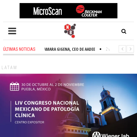
2 weeks ago
-
TAMARA GIGENA, CEO DE AADEE
2 weeks ago
-
NOVED
ÚLTIMAS NOTICIAS
LATAM