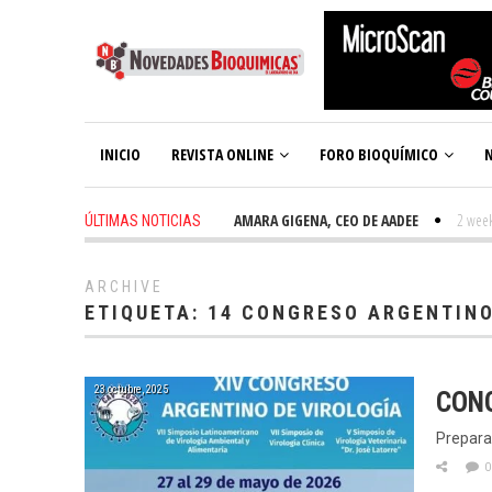
INICIO
REVISTA ONLINE
FORO BIOQUÍMICO
N
2 weeks ago
-
TAMARA GIGENA, CEO DE AADEE
2 weeks 
ÚLTIMAS NOTICIAS
ARCHIVE
ETIQUETA:
14 CONGRESO ARGENTINO
23 octubre, 2025
CON
Prepara
0