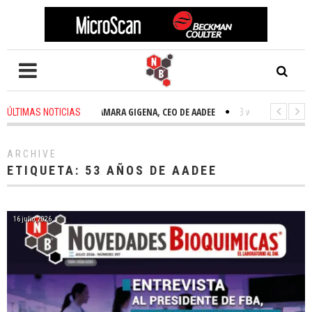
2 weeks ago
-
TAMARA GIGENA, CEO DE AADEE
3 weeks ago
-
NOVEDA
ÚLTIMAS NOTICIAS
ARCHIVE
ETIQUETA:
53 AÑOS DE AADEE
16 julio, 2026