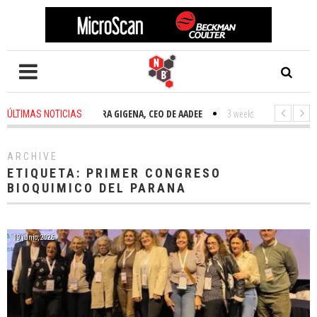
2 weeks ago
-
TAMARA GIGENA, CEO DE AADEE
3 weeks ago
-
NOVEDADESB
ÚLTIMAS NOTICIAS
ARCHIVE
ETIQUETA:
PRIMER CONGRESO
BIOQUIMICO DEL PARANA
19 junio, 2026