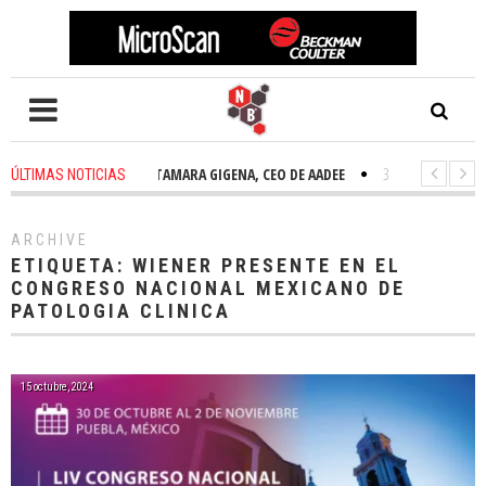
2 weeks ago
-
TAMARA GIGENA, CEO DE AADEE
3 weeks ago
-
NOVE
ÚLTIMAS NOTICIAS
ARCHIVE
ETIQUETA:
WIENER PRESENTE EN EL
CONGRESO NACIONAL MEXICANO DE
PATOLOGIA CLINICA
15 octubre, 2024