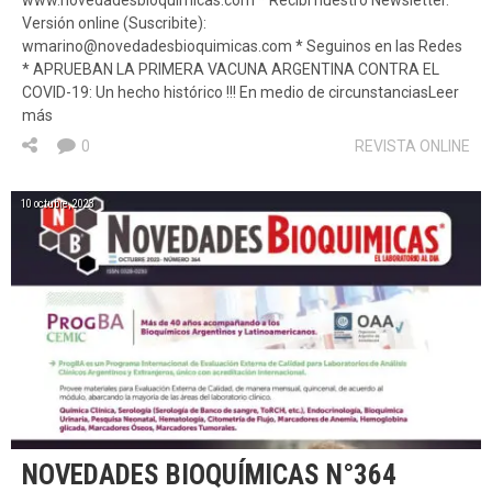
Versión online (Suscribite):
wmarino@novedadesbioquimicas.com * Seguinos en las Redes
* APRUEBAN LA PRIMERA VACUNA ARGENTINA CONTRA EL
COVID-19: Un hecho histórico !!! En medio de circunstanciasLeer
más
0
REVISTA ONLINE
10 octubre, 2023
NOVEDADES BIOQUÍMICAS N°364