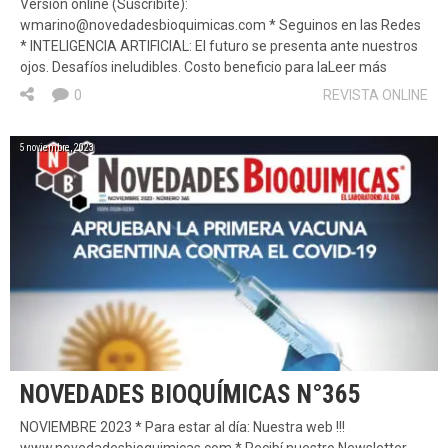
Versión online (Suscribite):
wmarino@novedadesbioquimicas.com * Seguinos en las Redes
* INTELIGENCIA ARTIFICIAL: El futuro se presenta ante nuestros
ojos. Desafíos ineludibles. Costo beneficio para laLeer más
0
REVISTA ONLINE
5 noviembre, 2023
NOVEDADES BIOQUÍMICAS N°365
NOVIEMBRE 2023 * Para estar al día: Nuestra web !!!
www.novedadesbioquimicas.com * Recibí nuestro Newsletter.