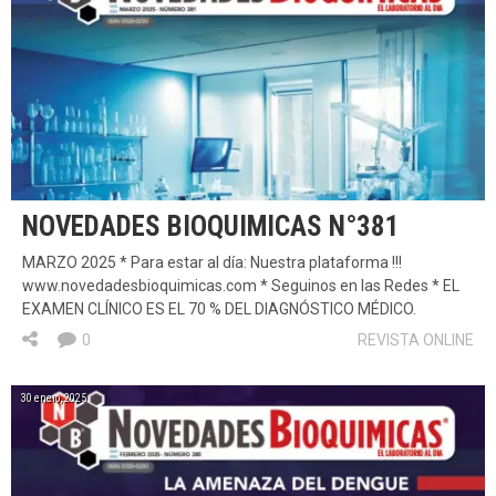
NOVEDADES BIOQUIMICAS N°381
MARZO 2025 * Para estar al día: Nuestra plataforma !!!
www.novedadesbioquimicas.com * Seguinos en las Redes * EL
EXAMEN CLÍNICO ES EL 70 % DEL DIAGNÓSTICO MÉDICO.
0
REVISTA ONLINE
30 enero, 2025