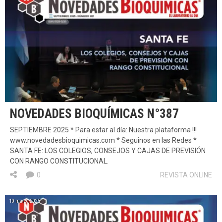
NOVEDADES BIOQUÍMICAS N°387
SEPTIEMBRE 2025 * Para estar al día: Nuestra plataforma !!!
www.novedadesbioquimicas.com * Seguinos en las Redes *
SANTA FE: LOS COLEGIOS, CONSEJOS Y CAJAS DE PREVISIÓN
CON RANGO CONSTITUCIONAL.
0
REVISTA ONLINE
10 marzo, 2025