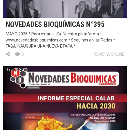
NOVEDADES BIOQUÍMICAS N°395
MAYO 2026 * Para estar al día: Nuestra plataforma !!!
www.novedadesbioquimicas.com * Seguinos en las Redes *
FABA INAUGURA UNA NUEVA ETAPA *
0
REVISTA ONLINE
19 abril, 2026