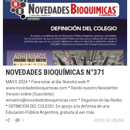
6 mayo, 2024
NOVEDADES BIOQUÍMICAS N°371
MAYO 2024 * Para estar al día: Nuestra web !!!
www.novedadesbioquimicas.com * Recibí nuestro Newsletter.
Versión online (Suscribite):
wmarino@novedadesbioquimicas.com * Seguinos en las Redes
* DEFINICIÓN DEL COLEGIO: En apoyo a la defensa de una
Educación Pública Argentina, gratuita yLeer más
0
REVISTA ONLINE