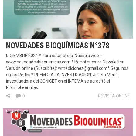
NOVEDADES BIOQUÍMICAS N°378
DICIEMBRE 2024 * Para estar al día: Nuestra web !!!
www.novedadesbioquimicas.com * Recibí nuestro Newsletter.
Versión online (Suscribite): wmediciones@gmail.com* Seguinos
en las Redes * PREMIO A LA INVESTIGACIÓN: Julieta Merlo,
investigadora del CONICET en el INTEMA se acreditó el
PremioLeer más
0
REVISTA ONLINE
5 noviembre, 2024