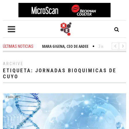
2 weeks ago
-
TAMARA GIGENA, CEO DE AADEE
3 weeks ago
-
NOVEDAD
ÚLTIMAS NOTICIAS
ARCHIVE
ETIQUETA:
JORNADAS BIOQUIMICAS DE
CUYO
1 julio, 2026