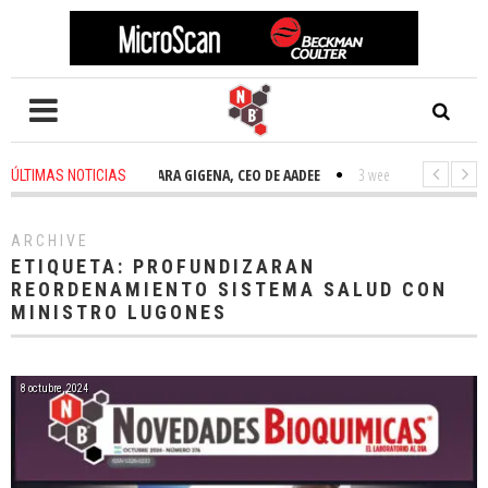
2 weeks ago
-
TAMARA GIGENA, CEO DE AADEE
3 weeks ago
-
NOVEDADE
ÚLTIMAS NOTICIAS
ARCHIVE
ETIQUETA:
PROFUNDIZARAN
REORDENAMIENTO SISTEMA SALUD CON
MINISTRO LUGONES
8 octubre, 2024